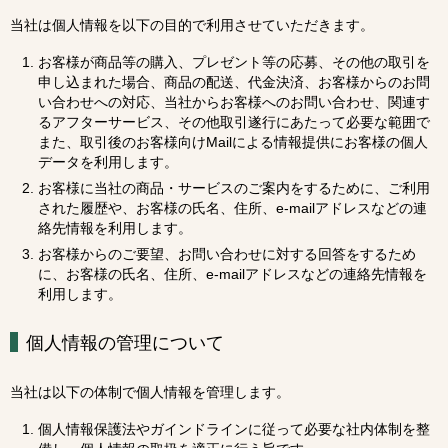
当社は個人情報を以下の目的で利用させていただきます。
稲わら生産者紹介
お客様が商品等の購入、プレゼント等の応募、その他の取引を
畳を知る
申し込まれた場合、商品の配送、代金決済、お客様からのお問
畳のいま、むかし
い合わせへの対応、当社からお客様へのお問い合わせ、関連す
るアフターサービス、その他取引遂行にあたって必要な範囲で
なぜ、畳が減ったのか？
また、取引後のお客様向けMailによる情報提供にお客様の個人
畳の機能性
データを利用します。
お客様に当社の商品・サービスのご案内をするために、ご利用
畳のメンテナンス
された履歴や、お客様の氏名、住所、e-mailアドレスなどの連
絡先情報を利用します。
お問い合わせ
お客様からのご要望、お問い合わせに対する回答をするため
プライバシーポリシー
に、お客様の氏名、住所、e-mailアドレスなどの連絡先情報を
利用します。
サイトマップ
個人情報の管理について
JIS製品の概要
当社は以下の体制で個人情報を管理します。
個人情報保護法やガインドラインに従って必要な社内体制を整