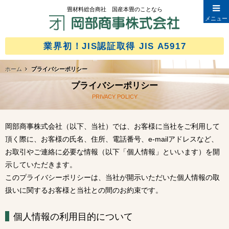
畳材料総合商社 国産本畳のことなら
メニューを閉じる
メニュー
ホーム
業界初！JIS認証取得 JIS A5917
企業情報
ホーム
プライバシーポリシー
メッセージ
プライバシーポリシー
会社概要
PRIVACY POLICY
沿革
岡部商事株式会社（以下、当社）では、お客様に当社をご利用して
介護保険における住宅改修
頂く際に、お客様の氏名、住所、電話番号、e-mailアドレスなど、
取り扱い品目
お取引やご連絡に必要な情報（以下「個人情報」といいます）を開
衝撃緩和型畳床
示していただきます。
わら美人
このプライバシーポリシーは、当社が開示いただいた個人情報の取
扱いに関するお客様と当社との間のお約束です。
セーブ畳床
ござ美人
個人情報の利用目的について
施工事例・お客様の声